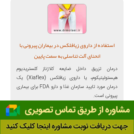
استفاده از داروی زیافلکس در بیماران پیرونی با
انحنای آلت تناسلی به سمت پایین
درمان تزریق داخل ضایعه کلاژناز کلستریدیوم
هیستولیتیکوم، یا داروی زیافلکس (Xiaflex) یک
درمان مورد تایید سازمان غذا و دارو FDA برای بیماری
پیرونی است.