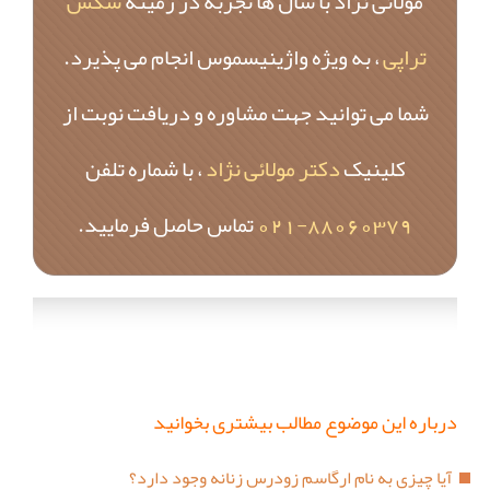
مولائی نژاد با سال ها تجربه در زمینه
سکس
تراپی
، به ویژه واژینیسموس انجام می پذیرد.
شما می توانید جهت مشاوره و دریافت نوبت از
کلینیک
دکتر مولائی نژاد
، با شماره تلفن
88060379-021
تماس حاصل فرمایید.
درباره این موضوع مطالب بیشتری بخوانید
آیا چیزی به نام ارگاسم زودرس زنانه وجود دارد؟