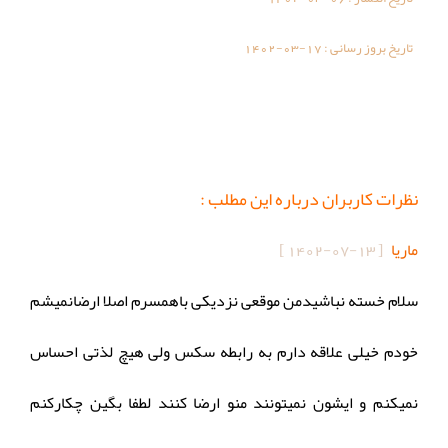
تاریخ بروز رسانی :
1402-03-17
نظرات کاربران درباره این مطلب :
ماریا
[
1402-07-13
]
سلام خسته نباشیدمن موقعی نزدیکی باهمسرم اصلا ارضانمیشم
خودم خیلی علاقه دارم به رابطه سکس ولی هیچ لذتی احساس
نمیکنم و ایشون نمیتونند منو ارضا کنند لطفا بگین چکارکنم