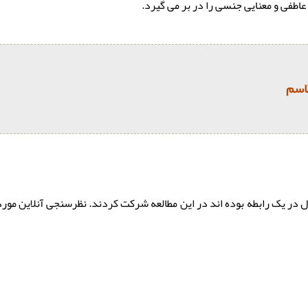
گاسم
نسی (1032 زن) که حداقل دو سال در یک رابطه بوده اند در این مطالعه شرکت کردند. نظرسن