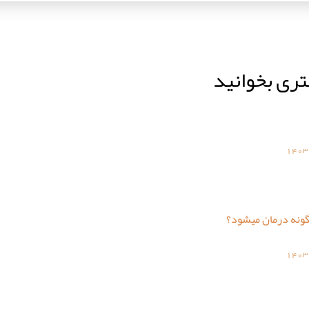
تری بخوانید
1403
گونه درمان میشود؟
1403