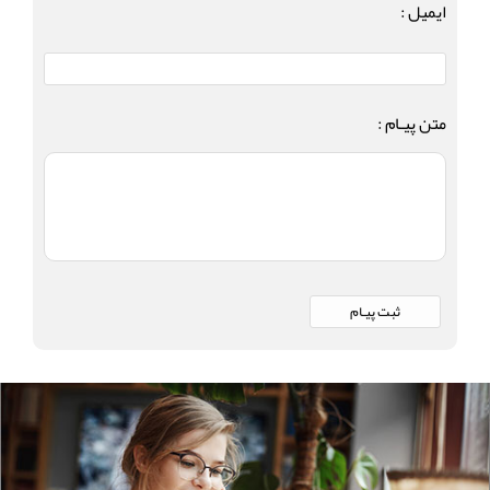
ایمیل :
متن پیـام :