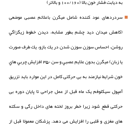
به ديابت فشار خون بالا (100/160 و بالاتر)
سردردهای عود کننده شامل میگرن باعلائم عصبی موضعی
(كاهش ميدان ديد چشم بطور مشابه، ديدن خطوط زيگزاگي
روشن، احساس سوزن سوزن شدن در يك بازو، يك طرف صورت
يا زبان) ميگرن بدون علايم عصبي و سن <35 افزايش چربي هاي
خون شرایط نیازمند به بی حرکتی کامل در این موارد باید تزریق
آمپول سیکلوفم یک ماه قبل از عمل جراحی تا پایان دوره بی
حرکتی قطع شود زیرا خطر بروز لخته های داخل رگی و سکته
های مغزی و قلبی را افزایش می دهد. پزشکان معمولا قبل از