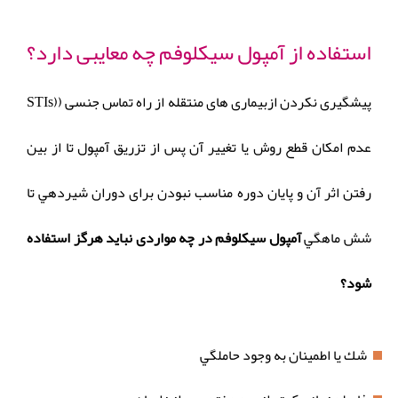
استفاده از آمپول سیکلوفم چه معایبی دارد؟
پیشگیری نکردن ازبیماری های منتقله از راه تماس جنسی ((STIs
عدم امكان قطع روش يا تغيير آن پس از تزريق آمپول تا از بين
رفتن اثر آن و پایان دوره مناسب نبودن برای دوران شیردهي تا
شش ماهگي
آمپول سیکلوفم در چه مواردی نباید هرگز استفاده
شود؟
شك يا اطمينان به وجود حاملگي