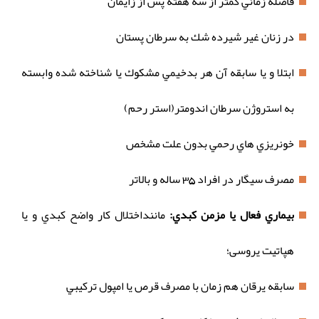
فاصله زماني كمتر از سه هفته پس از زايمان
در زنان غير شيرده شك به سرطان پستان
ابتلا و يا سابقه آن هر بدخيمي مشكوك يا شناخته شده وابسته
به استروژن سرطان اندومتر(استر رحم)
خونريزي هاي رحمي بدون علت مشخص
مصرف سيگار در افراد 35 ساله و بالاتر
بيماري فعال يا مزمن كبدي:
ماننداختلال كار واضح كبدي و يا
هپاتيت یروسی؛
سابقه يرقان هم زمان با مصرف قرص يا امپول تركيبي