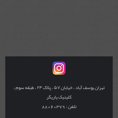
تهران یوسف آباد ، خیابان ۵۷ ، پلاک ۲۴ ، طبقه سوم ،
کلینیک یاریگر
تلفن : 88060379