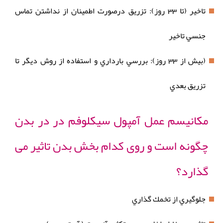
تاخير (تا 33 روز): تزریق درصورت اطمينان از نداشتن تماس
جنسي تاخير
(بيش از 33 روز): بررسي بارداري و استفاده از روش ديگر تا
تزريق بعدي
مکانیسم عمل آمپول سیکلوفم در در بدن
چگونه است و روی کدام بخش بدن تاثیر می
گذارد؟
جلوگيري از تخمك گذاري