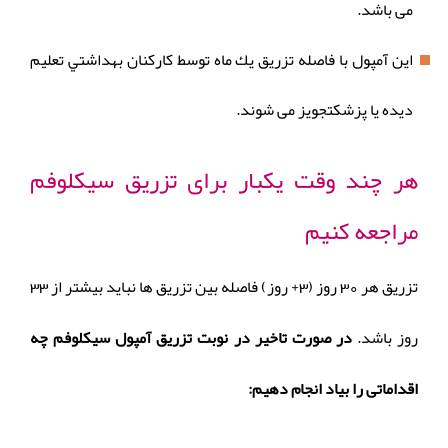
می باشد.
این آمپول با فاصله تزريق يك ماه توسط كاركنان بهداشتي تعليم
ديده يا پزشكتجویز می شوند.
هر چند وقت یکبار برای تزریق سیکلوفم
مراجعه کنیم
تزريق هر 30 روز (3+ روز) فاصله بين تزريق ها نبايد بيشتر از 33
روز باشد.
در صورت تاخیر در نوبت تزریق آمپول سیکلوفم چه
اقداماتی را بیاد انجام دهیم: