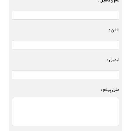
نام و فامیل :
تلفن :
ایمیل :
متن پیـام :