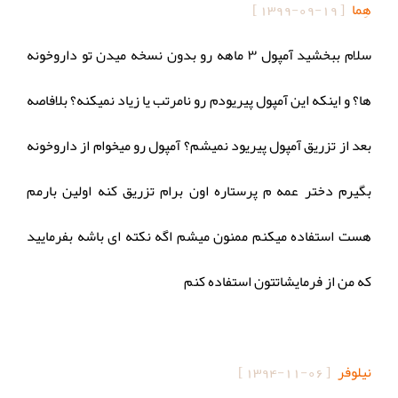
هِما
[
1399-09-19
]
سلام ببخشید آمپول ۳ ماهه رو بدون نسخه میدن تو داروخونه
ها؟ و اینکه این آمپول پیریودم رو نامرتب یا زیاد نمیکنه؟ بلافاصه
بعد از تزریق آمپول پیریود نمیشم؟ آمپول رو میخوام از داروخونه
بگیرم دختر عمه م پرستاره اون برام تزریق کنه اولین بارمم
هست استفاده میکنم ممنون میشم اگه نکته ای باشه بفرمایید
که من از فرمایشاتتون استفاده کنم
نیلوفر
[
1394-11-06
]