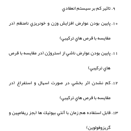
تاثير كم بر سيستم انعقادي
پايين بودن عوارض افزايش وزن و خونريزي نامنظم (در
مقايسه با قرص هاي تركيبي)
پايين بودن عوارض ناشي از استروژن (در مقايسه با قرص
هاي تركيبي)
كم نشدن اثر بخشي در صورت اسهال و استفراغ (در
مقايسه با قرص هاي تركيبي)
قابل استفاده هم زمان با آنتي بيوتيك ها (بجز ريفامپين و
گريزوفولوين)