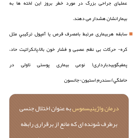
عملهای جراحی بزرگ در مورد خطر بروز این لخته ها به
بیمارانشان هشدار می دهند.
سابقه هربیماری مرتبط بامصرف قرص يا آمپول تركيبي مثل
کره- حرکات بی نظم عصبی و فشار خون بالا،پانكراتيت حاد،
پمفيگوييدبارداری( نوعی بیماری پوستی تاولی در
حاملگي)،سندرم استيون-جانسون
درمان واژینیسموس
به عنوان اختلال جنسی
برطرف شونده ای که مانع از برقراری رابطه