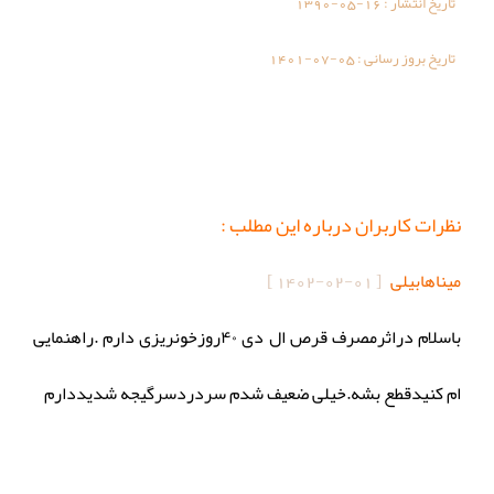
تاریخ انتشار :
1390-05-16
تاریخ بروز رسانی :
1401-07-05
نظرات کاربران درباره این مطلب :
میناهابیلی
[
1402-02-01
]
باسلام دراثرمصرف قرص ال دی ۴۰روزخونریزی دارم .راهنمایی
ام کنیدقطع بشه.خیلی ضعیف شدم سردردسرگیجه شدیددارم