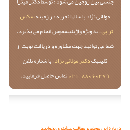
جنسی بین زوجین می شود ؛ توسط دکتر میترا
مولائی نژاد با سالها تجربه در زمینه
سکس
تراپی
، به ویژه واژینیسموس انجام می پذیرد.
شما می توانید جهت مشاوره و دریافت نوبت از
کلینیک
دکتر مولائی نژاد
، با شماره تلفن
88060379-021
تماس حاصل فرمایید.
درباره این موضوع مطالب بیشتری بخوانید