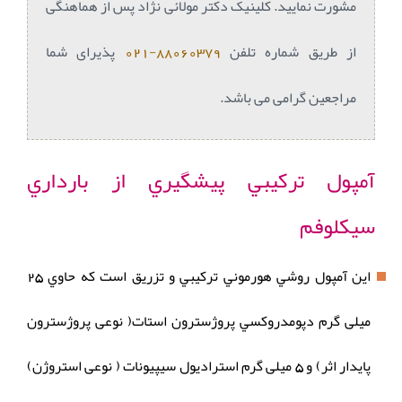
مشورت نمایید. کلینیک دکتر مولائی نژاد پس از هماهنگی
از طریق شماره تلفن
88060379-021
پذیرای شما
مراجعین گرامی می باشد.
آمپول تركيبي پيشگيري از بارداري
سیکلوفم
این آمپول روشي هورموني تركيبي و تزريق است که حاوي 25
میلی گرم دپومدروكسي پروژسترون استات( نوعی پروژسترون
پایدار اثر) و 5 میلی گرم استراديول سيپيونات ( نوعی استروژن)