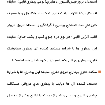
استعداد بروز فيبريلاسيون دهليزي( نوعی بیماری قلبی)؛ سابقه
اندوكارديت( التهاب بافت قلب) تحت حاد باكتريال و يا مصرف
داروهاي ضد انعقادي بيماري ( گرفتگی و انسداد)عروق كرونر
قلب، آنژين قلبي (هر نوع درد جلوي قلب و پشت جناغ)، سابقه
اين بيماري ها يا شرايط مستعد كننده آنها بيماري سيانوتيك
قلبي- بیماریهای قلبی که با سیانوز و کبود شدن همراه است)
سكته مغزي بيماري عروق مغزي، سابقه اين بيماري ها يا شرايط
مستعد كننده آن ها ديابت با بيماري هاي عروقي، مشکلات
چشمی، کلیوی و عصبی ناشی از دیابت، يا ابتلاي بيش از 20سال