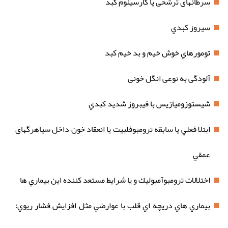
سرطانهای ترشحی يا كارسينوم كبد
سيروز كبدي
تومورهاي خوش خيم و بد خيم كبد
آلودگی به نوعی انگل خونی
شيستوزوميازيس با فيبروز شديد كبدي
ابتلا فعلي يا سابقه ترومبوفلبيت یا انعقاد خون داخل سیاهرگهای
عمقي
اختلالات ترومبوآمبوليك و يا شرايط مستعد كننده اين بيماري ها
بيماري هاي دريچه اي قلب با عوارضي مثل افزايش فشار ريوي؛