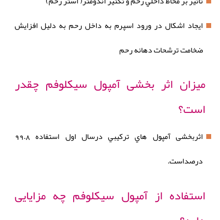
تاثير بر مخاط داخلي رحم و تکثیر آندومتر( آستر رحم)
ايجاد اشكال در ورود اسپرم به داخل رحم به دليل افزايش
ضخامت ترشحات دهانه رحم
میزان اثر بخشی آمپول سیکلوفم چقدر
است؟
اثربخشی آمپول هاي تركيبي درسال اول استفاده 99.8
درصداست.
استفاده از آمپول سیکلوفم چه مزایایی