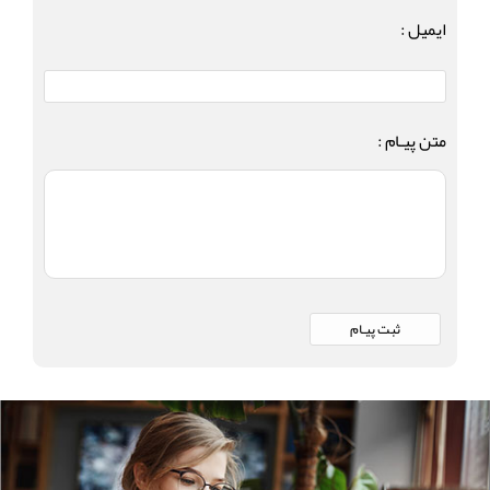
ایمیل :
متن پیـام :