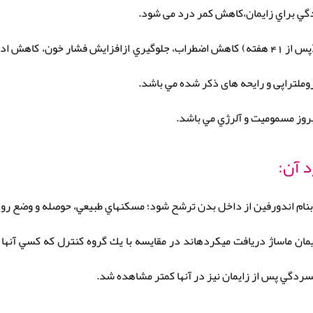
ادگي براي زايمان،كاهش كمر درد می شود.
القاي زايمان در موارد زايمان ديررس يا پست ترم (پس از 41 هفته) كاهش اضطراب، جلوگيري ازا
وملتراپی و رایحه های ذکر شده مي باشد.
بروز مسموميت و آلرژي مي باشد.
د آن:
بنام اندورفين از داخل بدن ترشح شود؛ مسكنهاي طبيعي، حوصله و وضع روحي
يمان ماساژ دريافت ميكردهاند در مقايسه با يك گروه كنترل كه كسي آنها
فسردگي پس از زايمان نيز در آنها كمتر مشاهده شد.