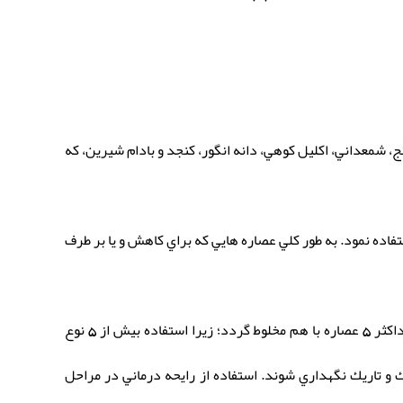
ج، شمعداني، اكليل كوهي، دانه انگور، كنجد و بادام شيرين، كه
تفاده نمود. به طور كلي عصاره هايي كه براي كاهش و يا بر طرف
توجه به اين نكته اهميت دارد كه استفاده از عصاره هايي مورد نظر قرار گيرد كه اثر سوء بر مادر و جنين نداشته باشد و حداكثر 5 عصاره با هم مخلوط گردد؛ زيرا استفاده بيش از 5 نوع
ك و تاريك نگهداري شوند. استفاده از رايحه درماني در مراحل