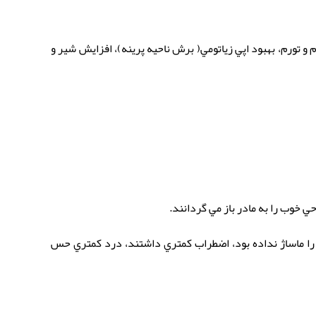
فزایش فشار خون، كاهش ادم و تورم، بهبود اپي زياتومي( برش ناحیه پرینه)، افزايش شير و
 خوب را به مادر باز مي گردانند.
 را ماساژ نداده بود، اضطراب كمتري داشتند، درد كمتري حس