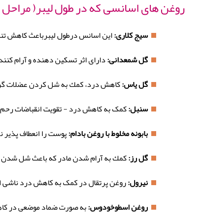
روغن های اسانسی كه در طول ليبر( مراحل د
سیج کلاری:
این اسانس درطول ليبرباعث کاهش تن
گل شمعدانی:
دارای اثر تسکین دهنده و آرام کننده
گل یاس:
كاهش درد، كمك به شل کردن عضلات گردن
سنبل:
کمک به كاهش درد - تقويت انقباضات رحم.
بابونه مخلوط با روغن بادام:
پوست را انعطاف پذیر 
گل رز:
كمك به آرام شدن مادر كه باعث شل شدن ع
نيرول:
روغن پرتقال در کمک به كاهش درد ناشی ا
روغن اسطوخودوس:
به صورت ضماد موضعی در کاهش