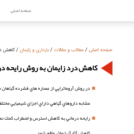
صفحه اصلی
م
صفحه اصلی
/
مطالب و مقالات
/
بارداری و زایمان
/ كاهش درد
كاهش درد زايمان به روش رايحه درما
در روش آروماتراپي از عصاره هاي فشرده گياهان م
مشابه داروهاي گياهي داراي اجزاي شيميايي مختلف 
رايحه درماني به كاهش استرس و اضطراب كمك نموده 
كاهش آثارآنها مؤثر واقع شود.