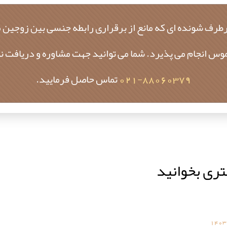
طرف شونده ای که مانع از برقراری رابطه جنسی بین زوجین می ش
موس انجام می پذیرد. شما می توانید جهت مشاوره و دریافت ن
88060379-021
تماس حاصل فرمایید.
تری بخوانید
1403