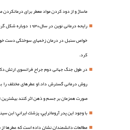
ماساژ و از دود کردن مواد معطر برای درمانکردن 
رایحه درمانی نوین د
خواص سنبل در درمان زخمهای سوختگی دست خود بد
کرد.
در طول جنگ جهانی دوم جراح فرانسوی ارتش دکتر 
روش درمانی گسترش داد.او عطرهای مختلف را برای 
صورت همزمان بر جسم و ذهن اثر کنند بیشترین تاث
با وجود اين پدر آروماتراپي، پزشك ايراني؛ ابن سينای بزرگ بود كه اثرات بيش از 800 گياه را روي بدن
مطالعات دانشمندان نشان داده است که عطرها از م