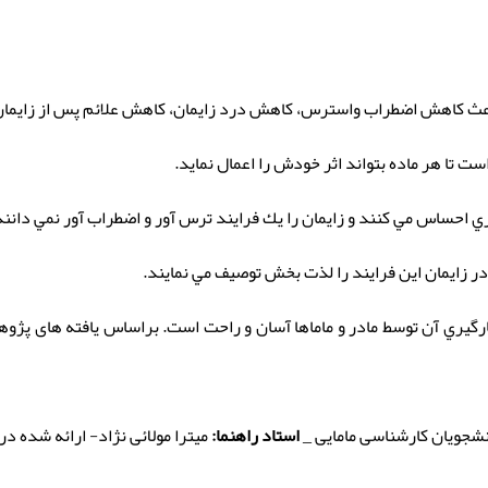
 باعث كاهش اضطراب واسترس، كاهش درد زايمان، كاهش علائم پس از زايمان
ست تا هر ماده بتواند اثر خودش را اعمال نماید.
ي احساس مي كنند و زايمان را يك فرايند ترس آور و اضطراب آور نمي دانند
در زايمان اين فرايند را لذت بخش توصيف مي نمايند.
ارگيري آن توسط مادر و ماماها آسان و راحت است. براساس یافته های پژوهش
نشجویان کارشناسی مامایی _
استاد راهنما:
میترا مولائی نژاد- ارائه شده در 