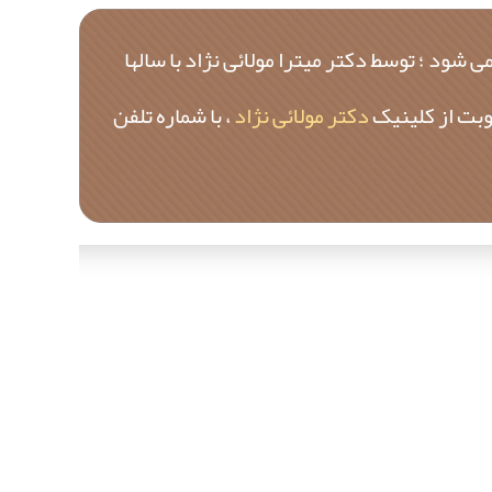
ود ؛ توسط دکتر میترا مولائی نژاد با سالها
وبت از کلینیک
دکتر مولائی نژاد
، با شماره تلفن