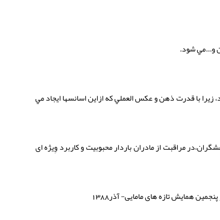
 و...مي شود.
، زيرا با قدرت ذهن و عكس العملي كه ازاين اسانسها ايجاد مي
گران،در مراقبت از مادران باردار محبوبیت و کاربرد وِیژه ای
پنجمین همایش تازه های مامایی- آذر1388