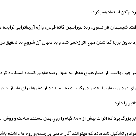
مردم آتن استفادهمیکرد.
ر سال1930 دوباره شکل گرفت. شیمیدان فرانسوی، رنه موراسین گاته فوس، واژه آروماتراپی
ون برجا گذاشتن هیچ اثر زخمی شد و به دنبال آن شروع به تحقیق در م
جین والنت، از عصارههای معطر به عنوان ضدعفونی کننده استفاده کرد.پس 
درمان بیماریها تجویز می کرد.او به استفاده از عطرها برای ماساژ دادن
یر را دارد.
 مستند ساخت و روش استخراخ روغنهاي اساسي را بنيان گذاشت .
وادی تشکیل شدهاند که میتوانند آثار خاصی بر جسم و روح ما داشته باشند