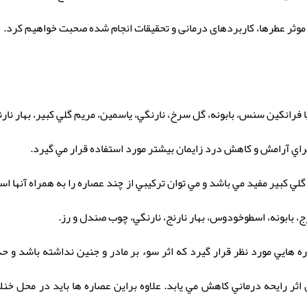
 موثر عطرها، کاربردهای درمانی و تحقیقات انجام شده صحبت خواهیم کرد.
 فرانكين سنس، بابونه، گل سرخ، نارنگي، ياسمين، مريم گلي كبير، بهار نارن
اي آرامش و كاهش درد زايمان بيشتر مورد استفاده قرار مي گيرد.
لي كبير مفيد مي باشد و مي توان تركيبي از چند عصاره را به همراه آنها اس
ج، بابونه، اسطوخودوس، بهار نارنج، نارنگي، چوب صندل و رز.
 اثر رايحه درماني كاهش مي يابد. علاوه براين عصاره ها بايد در محل خن