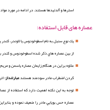
استرها و آلدئیدها هستند. در ادامه در مورد مواد
عصاره های قابل استفاده:
يك نوع سنبل به نام اسطوخودوس يا لاوندر، كندر يا
از بين عصاره هاي ذكر شده اسطوخودوس و كندر بر
علاوه براين در هنگام زايمان عصاره ياسمن و مريم گ
كردن اضطراب مادر سودمند هستند
عبارتنداز:
اتر
عصاره حس بويايي مادر را ضعيف نموده و بنابراين