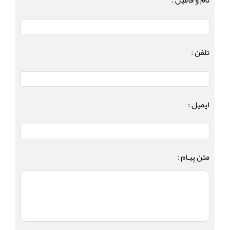
تلفن :
ایمیل :
متن پیـام :