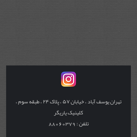
تهران یوسف آباد ، خیابان ۵۷ ، پلاک ۲۴ ، طبقه سوم ،
کلینیک یاریگر
تلفن : 88060379