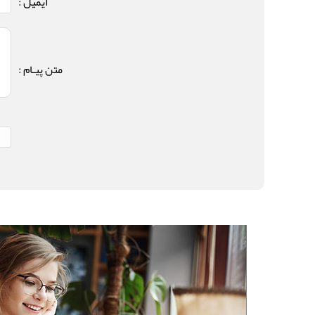
ایمیل :
متن پیـام :