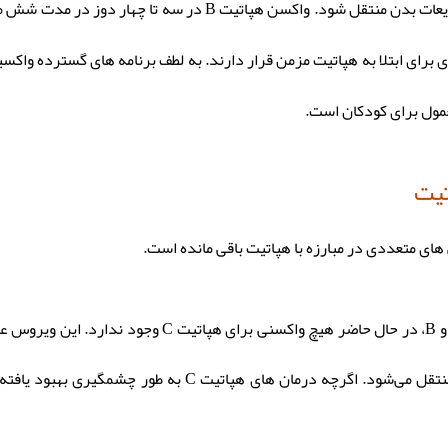
هپاتیت B عفونت جدی تری است که می تواند از طریق خون و مایعات بد
مول برای کودکان است.
تیت
فقدان واکسن برای هپاتیت C : برخلاف هپاتیت A و B، در
مشترک یا سایر تجهیزات برای تزریق مواد مخدر منتقل می‌شو