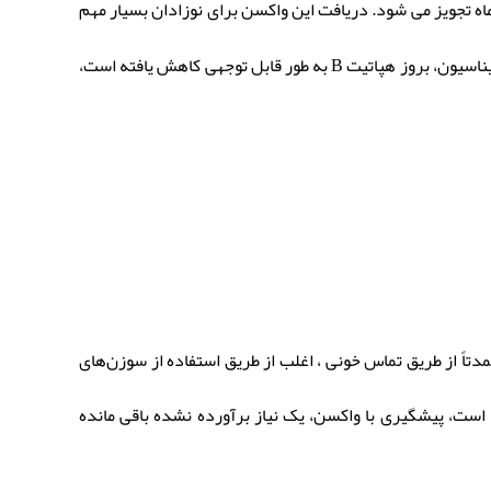
ن منتقل شود. واکسن هپاتیت B در سه تا چهار دوز در مدت شش ماه تجویز می شود. دریافت این واکسن برای نوزادان بسیار مهم
است، زیرا در صورت ابتلا در سنین پایین در معرض خطر بیشتری برای ابتلا به هپاتیت مزمن قرار دارند. به لطف برنامه های گسترده واکسیناسیون، بروز هپاتیت B به طور قابل توجهی کاهش یافته است،
 حال حاضر هیچ واکسنی برای هپاتیت C وجود ندارد. این ویروس عمدتاً از طریق تماس خونی ، اغلب از طریق استفاده از سوزن‌های
د. اگرچه درمان های هپاتیت C به طور چشمگیری بهبود یافته است، پیشگیری با واکسن، یک نیاز برآورده نشده باقی مانده