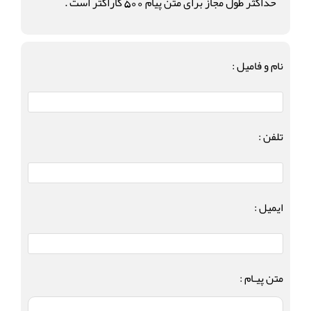
حداکثر طول مجاز برای متن پیام 500 کاراکتر است .
نام و فامیل :
تلفن :
ایمیل :
متن پیـام :