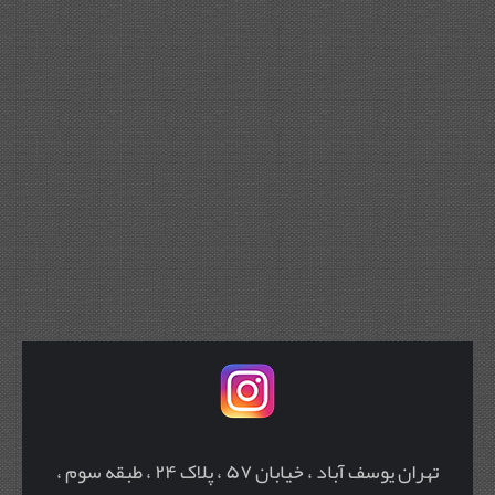
تهران یوسف آباد ، خیابان ۵۷ ، پلاک ۲۴ ، طبقه سوم ،