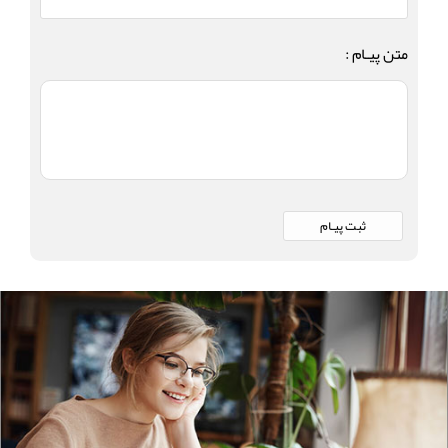
متن پیـام :