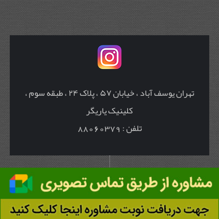
تهران یوسف آباد ، خیابان ۵۷ ، پلاک ۲۴ ، طبقه سوم ،
کلینیک یاریگر
تلفن : 88060379
طراحی و راه اندازی وب سایت : گروه نرم افزاری پزشک آنلاین