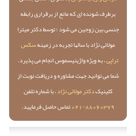
برطرف شونده ای که مانع از برقراری رابطه
جنسی بین زوجین می شود ؛ توسط دکتر میترا
مولائی نژاد با سالها تجربه در زمینه
سکس
تراپی
، به ویژه واژینیسموس انجام می پذیرد.
شما می توانید جهت مشاوره و دریافت نوبت از
کلینیک
دکتر مولائی نژاد
، با شماره تلفن
88060379-021
تماس حاصل فرمایید.