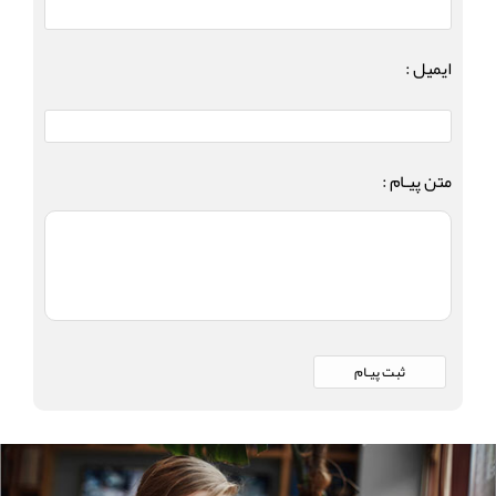
ایمیل :
متن پیـام :